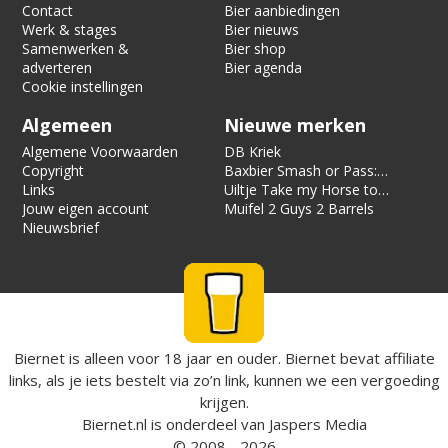
Contact
Bier aanbiedingen
Werk & stages
Bier nieuws
Samenwerken &
Bier shop
adverteren
Bier agenda
Cookie instellingen
Algemeen
Nieuwe merken
Algemene Voorwaarden
DB Kriek
Copyright
Baxbier Smash or Pass:
Links
Strata
Uiltje Take my Horse to
Jouw eigen account
the Hotel Room
Muifel 2 Guys 2 Barrels
Nieuwsbrief
Biernet is alleen voor 18 jaar en ouder. Biernet bevat affiliate
links, als je iets bestelt via zo’n link, kunnen we een vergoeding
krijgen.
Biernet.nl
is onderdeel van
Jaspers Media
© 2008 - 2026