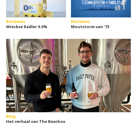
Reclames
Reclames
Wieckse Radler 0.0%
Moutstorm van '73
Blog
Het verhaal van The Beerbox