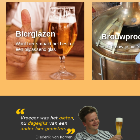
Bierglazen
Brouwpro
Want bier smaakt het best uit
Hoe brouw je bier?
een bijpassend glas