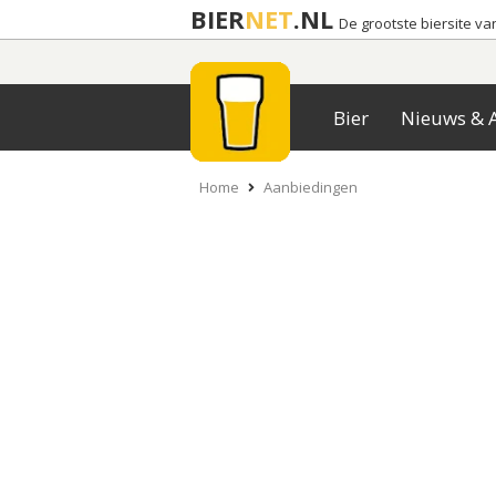
BIER
NET
.NL
De grootste biersite v
Bier
Nieuws & A
Home
Aanbiedingen