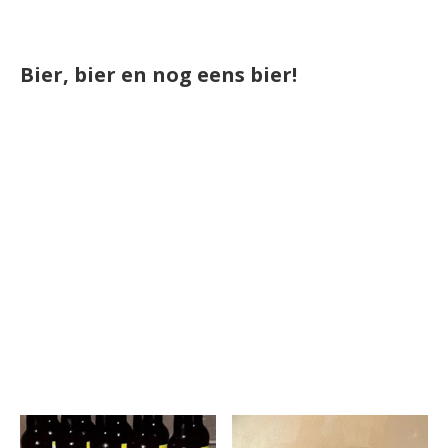
Bier, bier en nog eens bier!