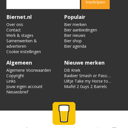
Verification code:
5415
Biernet.nl
Populair
Over ons
Bier merken
Contact
Bier aanbiedingen
Werk & stages
Bier nieuws
Samenwerken &
Bier shop
adverteren
Bier agenda
Cookie instellingen
Algemeen
Nieuwe merken
Algemene Voorwaarden
DB Kriek
Copyright
Baxbier Smash or Pass:
Links
Strata
Uiltje Take my Horse to
Jouw eigen account
the Hotel Room
Muifel 2 Guys 2 Barrels
Nieuwsbrief