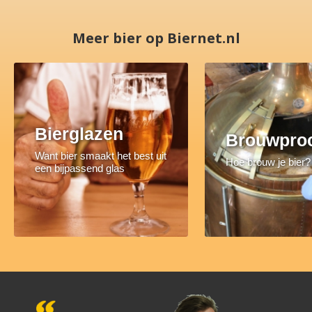
Meer bier op Biernet.nl
Bierglazen
Brouwpro
Want bier smaakt het best uit
Hoe brouw je bier?
een bijpassend glas