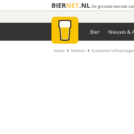
BIER
NET
.NL
De grootste biersite v
Bier
Nieuws & A
Home
Merken
Estaminet refined lage