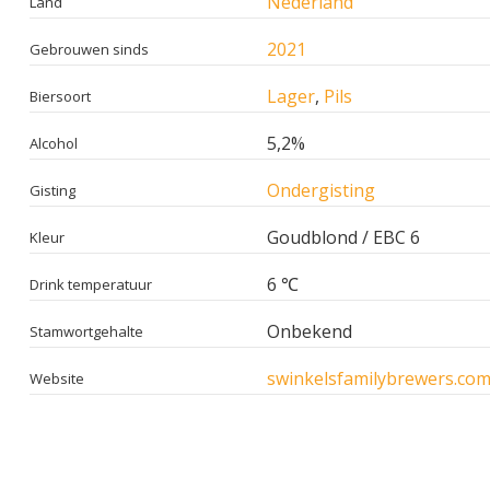
Nederland
Land
2021
Gebrouwen sinds
Lager
,
Pils
Biersoort
5,2%
Alcohol
Ondergisting
Gisting
Goudblond / EBC 6
Kleur
6 ℃
Drink temperatuur
Onbekend
Stamwortgehalte
swinkelsfamilybrewers.co
Website