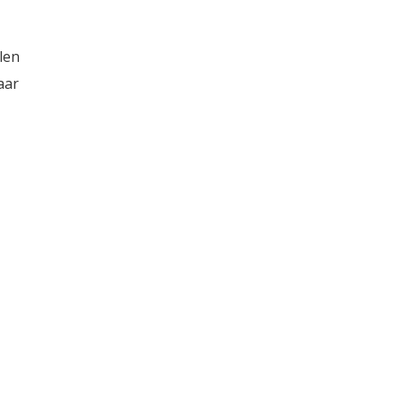
len
aar