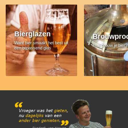
Bierglazen
Brouwpro
Want bier smaakt het best uit
Hoe brouw je bier?
een bijpassend glas