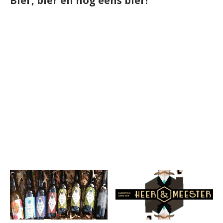
Bier, bier en nog eens bier!