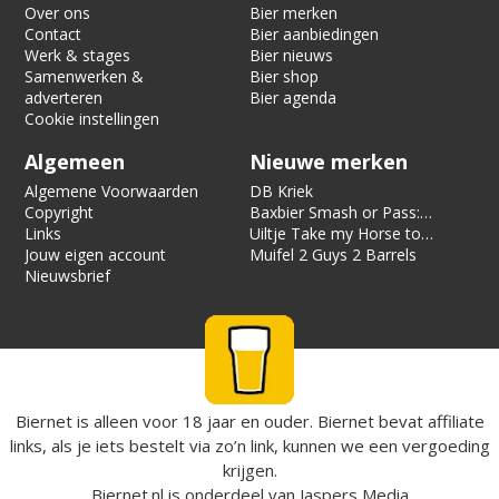
Over ons
Bier merken
Contact
Bier aanbiedingen
Werk & stages
Bier nieuws
Samenwerken &
Bier shop
adverteren
Bier agenda
Cookie instellingen
Algemeen
Nieuwe merken
Algemene Voorwaarden
DB Kriek
Copyright
Baxbier Smash or Pass:
Links
Strata
Uiltje Take my Horse to
Jouw eigen account
the Hotel Room
Muifel 2 Guys 2 Barrels
Nieuwsbrief
Biernet is alleen voor 18 jaar en ouder. Biernet bevat affiliate
links, als je iets bestelt via zo’n link, kunnen we een vergoeding
krijgen.
Biernet.nl
is onderdeel van
Jaspers Media