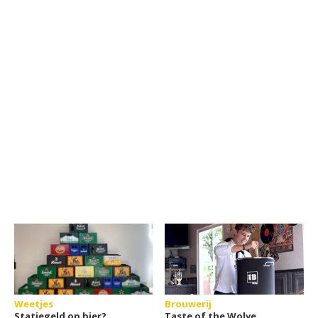
Weetjes
Brouwerij
Statiegeld op bier?
Taste of the Wolve