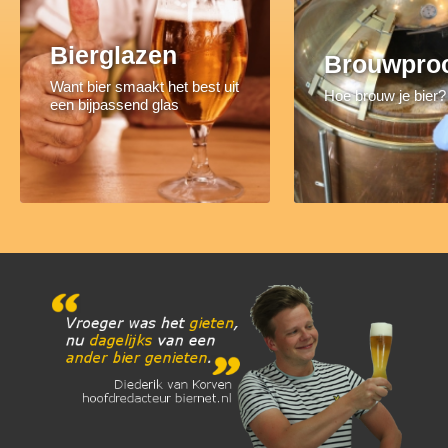
Bierglazen
Brouwpro
Want bier smaakt het best uit
Hoe brouw je bier?
een bijpassend glas