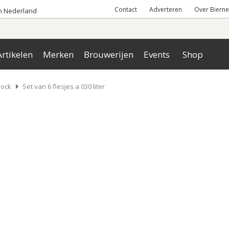
Contact
Adverteren
Over Bierne
an Nederland
rtikelen
Merken
Brouwerijen
Events
Shop
bock
Set van 6 flesjes a 030 liter