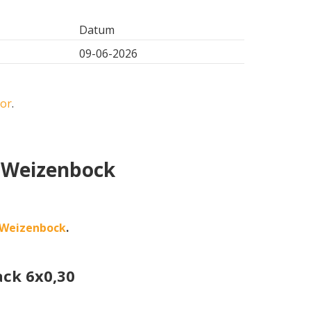
Datum
09-06-2026
oor
.
l Weizenbock
 Weizenbock
.
ack 6x0,30