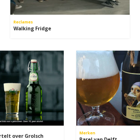
Reclames
Walking Fridge
Merken
telt over Grolsch
Parel van Delft