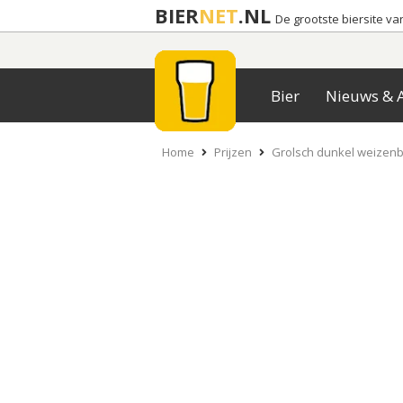
BIER
NET
.NL
De grootste biersite v
Bier
Nieuws & A
Home
Prijzen
Grolsch dunkel weizen