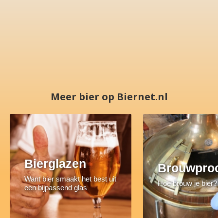
Meer bier op Biernet.nl
Bierglazen
Brouwpro
Want bier smaakt het best uit
Hoe brouw je bier?
een bijpassend glas