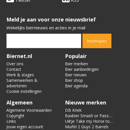
​​​​​​​Meld je aan voor onze nieuwsbrief
Wekelijks biernieuws en acties in je mail
Verification code:
7700
Biernet.nl
Populair
Over ons
Bier merken
Contact
Bier aanbiedingen
Werk & stages
Bier nieuws
Samenwerken &
Bier shop
adverteren
Bier agenda
Cookie instellingen
Algemeen
Nieuwe merken
Algemene Voorwaarden
DB Kriek
Copyright
Baxbier Smash or Pass:
Links
Strata
Uiltje Take my Horse to
Jouw eigen account
the Hotel Room
Muifel 2 Guys 2 Barrels