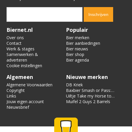
Verification code:
9004
Biernet.nl
Populair
Over ons
Bier merken
Contact
Bier aanbiedingen
Werk & stages
Bier nieuws
Samenwerken &
Bier shop
adverteren
Bier agenda
Cookie instellingen
Algemeen
Nieuwe merken
Algemene Voorwaarden
DB Kriek
Copyright
Baxbier Smash or Pass:
Links
Strata
Uiltje Take my Horse to
Jouw eigen account
the Hotel Room
Muifel 2 Guys 2 Barrels
Nieuwsbrief