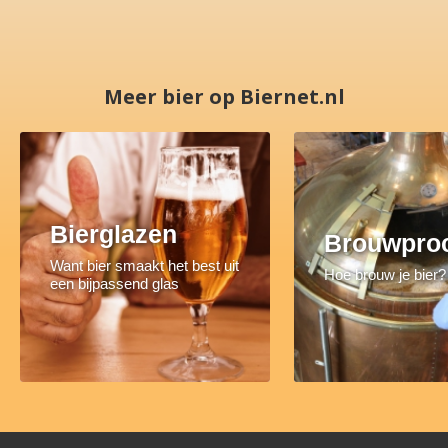
Meer bier op Biernet.nl
Bierglazen
Brouwpro
Want bier smaakt het best uit
Hoe brouw je bier?
een bijpassend glas