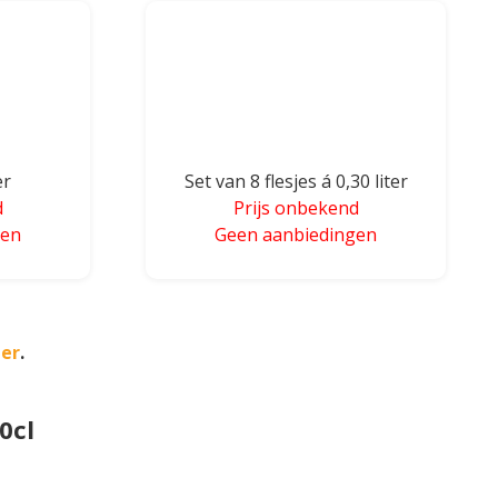
er
Set van 8 flesjes á 0,30 liter
d
Prijs onbekend
gen
Geen aanbiedingen
ter
.
0cl