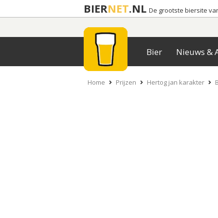
BIER
NET
.NL
De grootste biersite v
Bier
Nieuws & A
Home
Prijzen
Hertog jan karakter
B