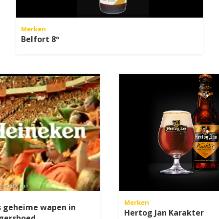
Merken
Belfort 8º
Merken
s geheime wapen in
Hertog Jan Karakter
agershoed