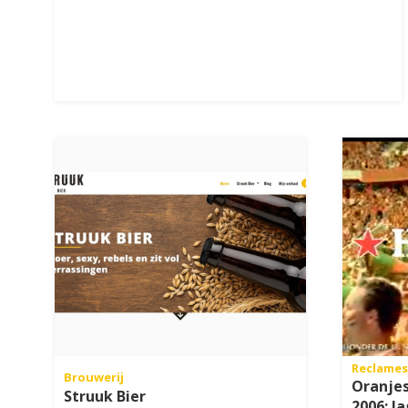
Reclames
Brouwerij
Oranje
Struuk Bier
2006: J