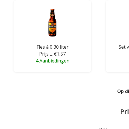
Fles á 0,30 liter
Set v
Prijs ± €1,57
4 Aanbiedingen
Op d
Pr