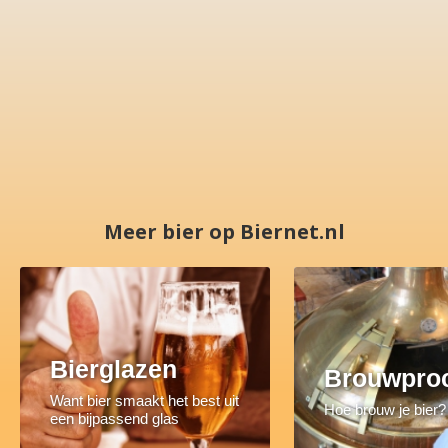
Meer bier op Biernet.nl
Bierglazen
Brouwpro
Want bier smaakt het best uit
Hoe brouw je bier?
een bijpassend glas