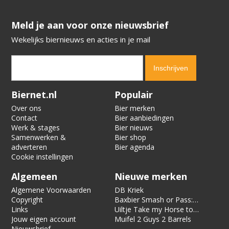
​​​​​​​Meld je aan voor onze nieuwsbrief
Wekelijks biernieuws en acties in je mail
Verification code:
9541
Biernet.nl
Populair
Over ons
Bier merken
Contact
Bier aanbiedingen
Werk & stages
Bier nieuws
Samenwerken &
Bier shop
adverteren
Bier agenda
Cookie instellingen
Algemeen
Nieuwe merken
Algemene Voorwaarden
DB Kriek
Copyright
Baxbier Smash or Pass:
Links
Strata
Uiltje Take my Horse to
Jouw eigen account
the Hotel Room
Muifel 2 Guys 2 Barrels
Nieuwsbrief