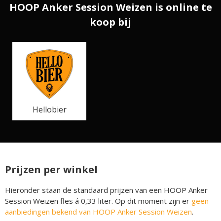
HOOP Anker Session Weizen is online te
koop bij
Hellobier
Prijzen per winkel
Hieronder staan de standaard prijzen van een HOOP Anker
Session Weizen fles á 0,33 liter. Op dit moment zijn er
geen
aanbiedingen bekend van HOOP Anker Session Weizen
.