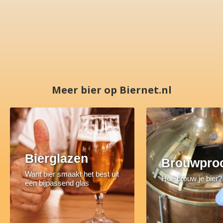
Meer bier op Biernet.nl
Bierglazen
Brouwpro
Want bier smaakt het best uit
Hoe brouw je bier?
een bijpassend glas