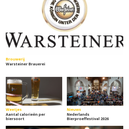
Brouwerij
Warsteiner Brauerei
Weetjes
Nieuws
Aantal calorieën per
Nederlands
biersoort
Bierproeffestival 2026