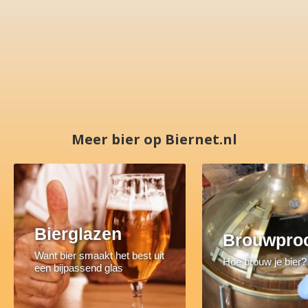
Meer bier op Biernet.nl
Bierglazen
Brouwpro
Want bier smaakt het best uit
Hoe brouw je bier?
een bijpassend glas