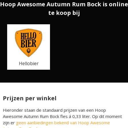
Hoop Awesome Autumn Rum Bock is online
te koop bij
Hellobier
Prijzen per winkel
Hieronder staan de standaard prijzen van een Hoop
Awesome Autumn Rum Bock fles á 0,33 liter. Op dit moment
zijn er
geen aanbiedingen bekend van Hoop Awesome