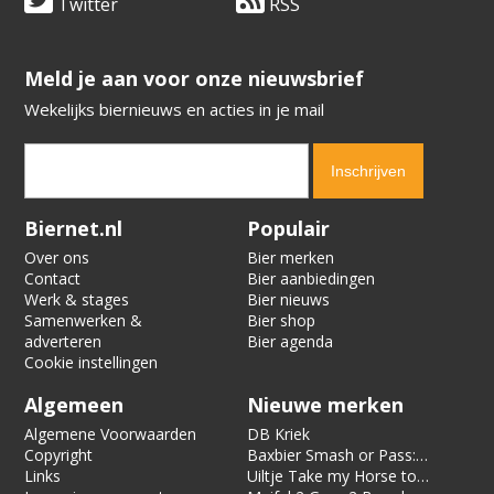
Twitter
RSS
​​​​​​​Meld je aan voor onze nieuwsbrief
Wekelijks biernieuws en acties in je mail
Verification code:
3450
Biernet.nl
Populair
Over ons
Bier merken
Contact
Bier aanbiedingen
Werk & stages
Bier nieuws
Samenwerken &
Bier shop
adverteren
Bier agenda
Cookie instellingen
Algemeen
Nieuwe merken
Algemene Voorwaarden
DB Kriek
Copyright
Baxbier Smash or Pass:
Links
Strata
Uiltje Take my Horse to