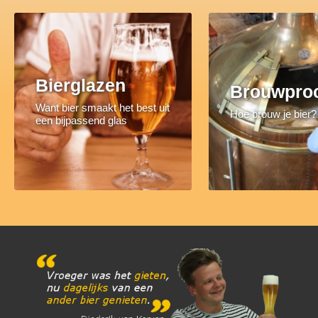
Bierglazen
Brouwpro
Want bier smaakt het best uit
Hoe brouw je bier?
een bijpassend glas