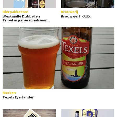
Bierpakketten
Brouwerij
Westmalle Dubbel en
Brouwwerf KRUX
Tripel in gepersonaliseerd
kistje
Merken
Texels Eyerlander