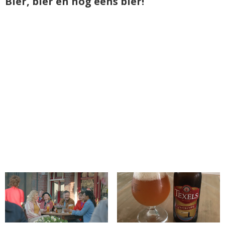
Bier, bier en nog eens bier!