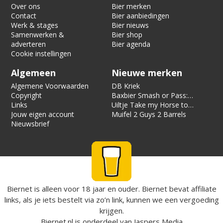
Over ons
Bier merken
Contact
Bier aanbiedingen
Werk & stages
Bier nieuws
Samenwerken &
Bier shop
adverteren
Bier agenda
Cookie instellingen
Algemeen
Nieuwe merken
Algemene Voorwaarden
DB Kriek
Copyright
Baxbier Smash or Pass:
Links
Strata
Uiltje Take my Horse to
Jouw eigen account
the Hotel Room
Muifel 2 Guys 2 Barrels
Nieuwsbrief
Biernet is alleen voor 18 jaar en ouder. Biernet bevat affiliate
links, als je iets bestelt via zo’n link, kunnen we een vergoeding
krijgen.
Biernet.nl
is onderdeel van
Jaspers Media