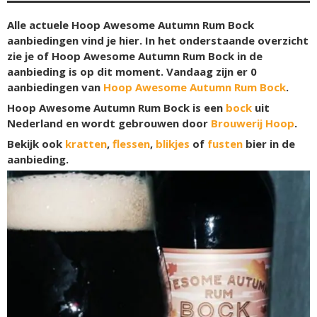
Alle actuele Hoop Awesome Autumn Rum Bock
aanbiedingen vind je hier. In het onderstaande overzicht
zie je of Hoop Awesome Autumn Rum Bock in de
aanbieding is op dit moment. Vandaag zijn er
0
aanbiedingen van
Hoop Awesome Autumn Rum Bock
.
Hoop Awesome Autumn Rum Bock is een
bock
uit
Nederland en wordt gebrouwen door
Brouwerij Hoop
.
Bekijk ook
kratten
,
flessen
,
blikjes
of
fusten
bier in de
aanbieding.