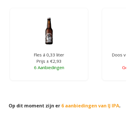
Fles á 0,33 liter
Doos van
Prijs ± €2,93
P
6 Aanbiedingen
Gee
Op dit moment zijn er
6 aanbiedingen van IJ IPA
.