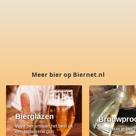
Meer bier op Biernet.nl
Bierglazen
Brouwpro
Want bier smaakt het best uit
Hoe brouw je bier?
een bijpassend glas