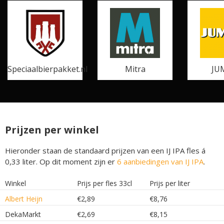
Speciaalbierpakket.nl
Mitra
JU
Prijzen per winkel
Hieronder staan de standaard prijzen van een IJ IPA fles á
0,33 liter. Op dit moment zijn er
6 aanbiedingen van IJ IPA
.
Winkel
Prijs per fles 33cl
Prijs per liter
Albert Heijn
€2,89
€8,76
DekaMarkt
€2,69
€8,15