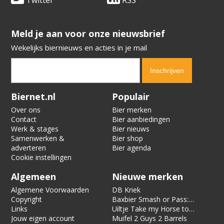
Twitter
RSS
​​​​​​​Meld je aan voor onze nieuwsbrief
Wekelijks biernieuws en acties in je mail
Verification code:
9510
Biernet.nl
Populair
Over ons
Bier merken
Contact
Bier aanbiedingen
Werk & stages
Bier nieuws
Samenwerken &
Bier shop
adverteren
Bier agenda
Cookie instellingen
Algemeen
Nieuwe merken
Algemene Voorwaarden
DB Kriek
Copyright
Baxbier Smash or Pass:
Links
Strata
Uiltje Take my Horse to
Jouw eigen account
the Hotel Room
Muifel 2 Guys 2 Barrels