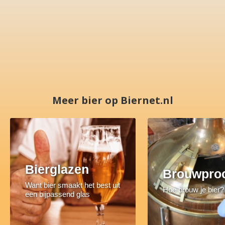
Meer bier op Biernet.nl
Bierglazen
Brouwpro
Want bier smaakt het best uit
Hoe brouw je bier?
een bijpassend glas