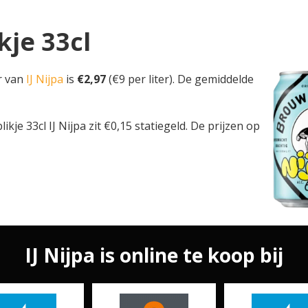
ikje 33cl
er van
IJ Nijpa
is
€2,97
(€9 per liter). De gemiddelde
blikje 33cl IJ Nijpa zit €0,15 statiegeld. De prijzen op
IJ Nijpa is online te koop bij