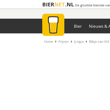
BIER
NET
.NL
De grootste biersite v
Bier
Nieuws & A
Home
Prijzen
Ij nijpa
Blikje van 033 