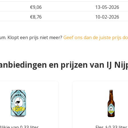
€9,06
13-05-2026
€8,76
10-02-2026
um. Klopt een prijs niet meer?
Geef ons dan de juiste prijs d
anbiedingen en prijzen van IJ Nij
Blikje van 0,33 liter
Fles á 0,33 liter