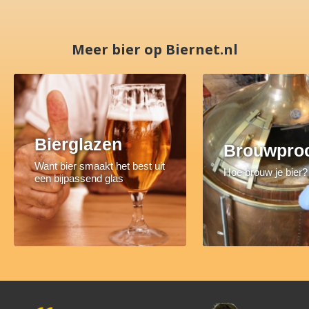
Meer bier op Biernet.nl
Bierglazen
Brouwpro
Want bier smaakt het best uit
Hoe brouw je bier?
een bijpassend glas