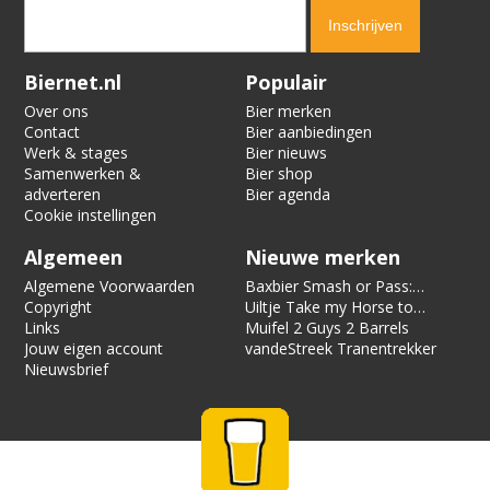
Verification code:
9317
Biernet.nl
Populair
Over ons
Bier merken
Contact
Bier aanbiedingen
Werk & stages
Bier nieuws
Samenwerken &
Bier shop
adverteren
Bier agenda
Cookie instellingen
Algemeen
Nieuwe merken
Algemene Voorwaarden
Baxbier Smash or Pass:
Copyright
Strata
Uiltje Take my Horse to
Links
the Hotel Room
Muifel 2 Guys 2 Barrels
Jouw eigen account
vandeStreek Tranentrekker
Nieuwsbrief