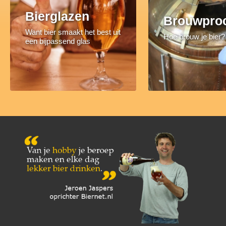
Bierglazen
Brouwpro
Want bier smaakt het best uit
Hoe brouw je bier?
een bijpassend glas