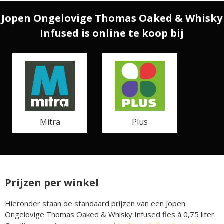
Jopen Ongelovige Thomas Oaked & Whisky
Infused is online te koop bij
Mitra
Plus
Prijzen per winkel
Hieronder staan de standaard prijzen van een Jopen
Ongelovige Thomas Oaked & Whisky Infused fles á 0,75 liter.