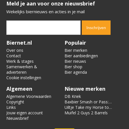
​​​​​​​Meld je aan voor onze nieuwsbrief
Wekelijks biernieuws en acties in je mail
Verification code:
4103
Biernet.nl
Populair
Over ons
Bier merken
Contact
Bier aanbiedingen
Werk & stages
Bier nieuws
Samenwerken &
Bier shop
adverteren
Bier agenda
Cookie instellingen
Algemeen
Nieuwe merken
Algemene Voorwaarden
DB Kriek
Copyright
Baxbier Smash or Pass:
Links
Strata
Uiltje Take my Horse to
Jouw eigen account
the Hotel Room
Muifel 2 Guys 2 Barrels
Nieuwsbrief