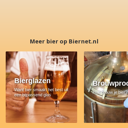
Meer bier op Biernet.nl
Bierglazen
Brouwpro
Want bier smaakt het best uit
Hoe brouw je bier?
een bijpassend glas