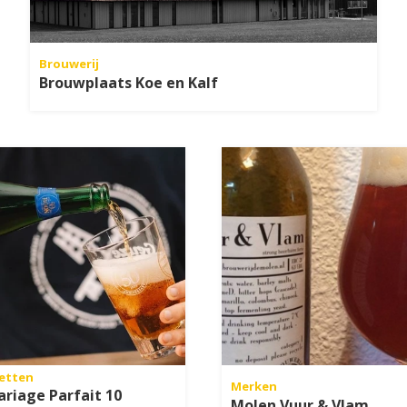
Brouwerij
Brouwplaats Koe en Kalf
etten
Merken
riage Parfait 10
Molen Vuur & Vlam