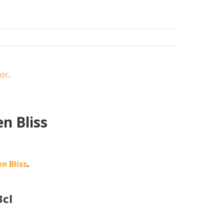
oor
.
n Bliss
n Bliss
.
3cl