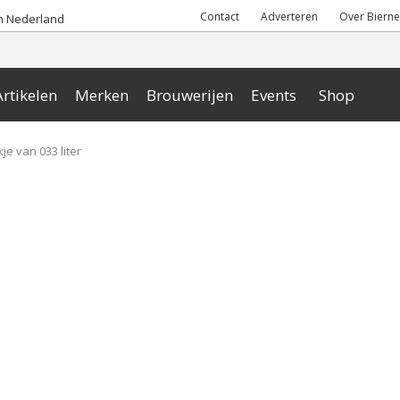
Contact
Adverteren
Over Bierne
an Nederland
rtikelen
Merken
Brouwerijen
Events
Shop
kje van 033 liter