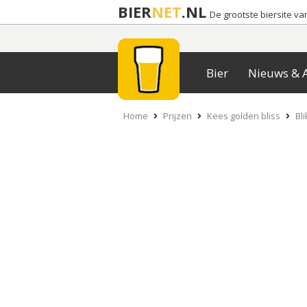
BIER
NET
.NL
De grootste biersite v
Bier
Nieuws & A
Home
Prijzen
Kees golden bliss
Bli