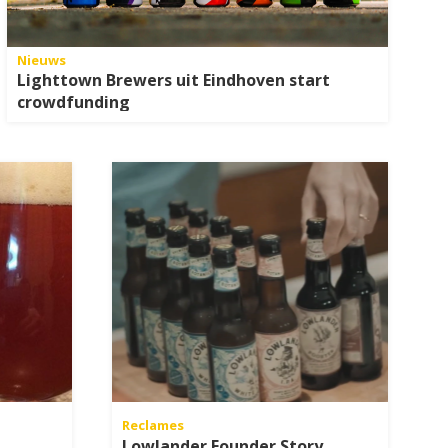
Nieuws
Lighttown Brewers uit Eindhoven start
crowdfunding
Reclames
Lowlander Founder Story