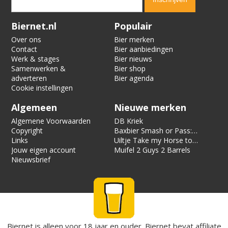
Verification code:
7198
Biernet.nl
Populair
Over ons
Bier merken
Contact
Bier aanbiedingen
Werk & stages
Bier nieuws
Samenwerken &
Bier shop
adverteren
Bier agenda
Cookie instellingen
Algemeen
Nieuwe merken
Algemene Voorwaarden
DB Kriek
Copyright
Baxbier Smash or Pass:
Links
Strata
Uiltje Take my Horse to
Jouw eigen account
the Hotel Room
Muifel 2 Guys 2 Barrels
Nieuwsbrief
Biernet is alleen voor 18 jaar en ouder. Biernet bevat affiliate