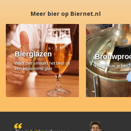
Meer bier op Biernet.nl
Bierglazen
Brouwpro
Want bier smaakt het best uit
Hoe brouw je bier?
een bijpassend glas