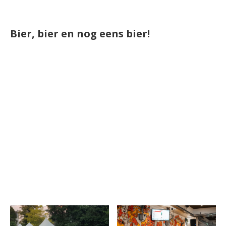
Bier, bier en nog eens bier!