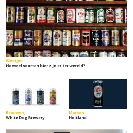
Weetjes
Hoeveel soorten bier zijn er ter wereld?
Brouwerij
Merken
White Dog Brewery
Holtland