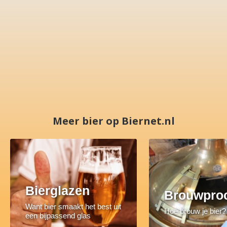
Meer bier op Biernet.nl
Bierglazen
Brouwpro
Want bier smaakt het best uit
Hoe brouw je bier?
een bijpassend glas