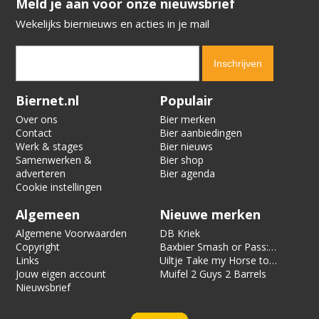
​​​​​​​Meld je aan voor onze nieuwsbrief
Wekelijks biernieuws en acties in je mail
Verification code:
4413
Biernet.nl
Populair
Over ons
Bier merken
Contact
Bier aanbiedingen
Werk & stages
Bier nieuws
Samenwerken &
Bier shop
adverteren
Bier agenda
Cookie instellingen
Algemeen
Nieuwe merken
Algemene Voorwaarden
DB Kriek
Copyright
Baxbier Smash or Pass:
Links
Strata
Uiltje Take my Horse to
Jouw eigen account
the Hotel Room
Muifel 2 Guys 2 Barrels
Nieuwsbrief