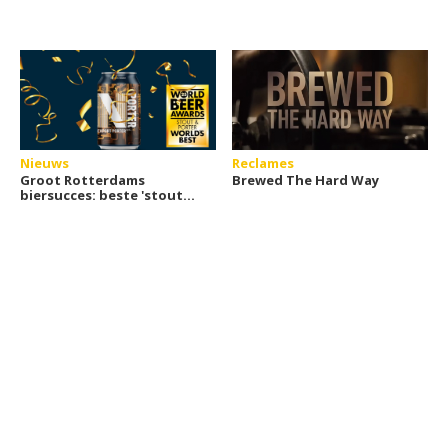
Nieuws
Reclames
Groot Rotterdams
Brewed The Hard Way
biersucces: beste 'stout
& porter' bier ter wereld!