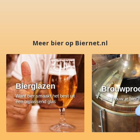
Meer bier op Biernet.nl
Bierglazen
Brouwpro
Want bier smaakt het best uit
Hoe brouw je bier?
een bijpassend glas