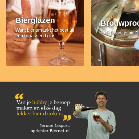
Bierglazen
Brouwpro
Want bier smaakt het best uit
Hoe brouw je bier?
een bijpassend glas