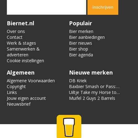
Verification code:
4550
Biernet.nl
Populair
Over ons
Bier merken
Contact
Bier aanbiedingen
Werk & stages
Bier nieuws
Samenwerken &
Bier shop
adverteren
Bier agenda
Cookie instellingen
Algemeen
Nieuwe merken
Algemene Voorwaarden
DB Kriek
Copyright
Baxbier Smash or Pass:
Links
Strata
Uiltje Take my Horse to
Jouw eigen account
the Hotel Room
Muifel 2 Guys 2 Barrels
Nieuwsbrief