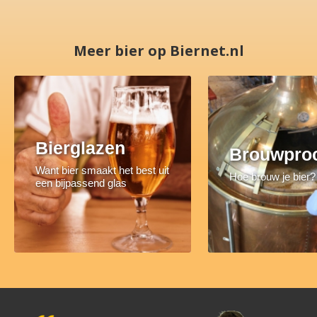
Meer bier op Biernet.nl
Bierglazen
Brouwpro
Want bier smaakt het best uit
Hoe brouw je bier?
een bijpassend glas