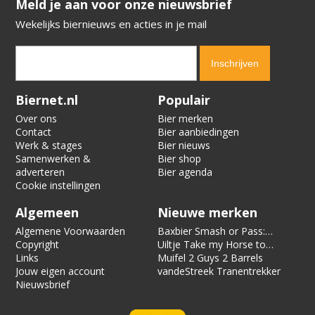
​​​​​​​Meld je aan voor onze nieuwsbrief
Wekelijks biernieuws en acties in je mail
Verification code:
9724
Biernet.nl
Populair
Over ons
Bier merken
Contact
Bier aanbiedingen
Werk & stages
Bier nieuws
Samenwerken &
Bier shop
adverteren
Bier agenda
Cookie instellingen
Algemeen
Nieuwe merken
Algemene Voorwaarden
Baxbier Smash or Pass:
Copyright
Strata
Uiltje Take my Horse to
Links
the Hotel Room
Muifel 2 Guys 2 Barrels
Jouw eigen account
vandeStreek Tranentrekker
Nieuwsbrief