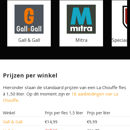
Gall & Gall
Mitra
Speciaal
Prijzen per winkel
Hieronder staan de standaard prijzen van een La Chouffe fles
á 1,50 liter. Op dit moment zijn er
18 aanbiedingen van La
Chouffe
.
Winkel
Prijs per fles 1,5 liter
Prijs per liter
Gall & Gall
€14,99
€9,99