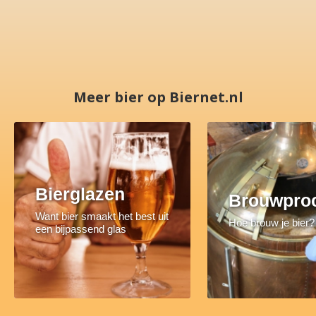
Meer bier op Biernet.nl
Bierglazen
Brouwpro
Want bier smaakt het best uit
Hoe brouw je bier?
een bijpassend glas