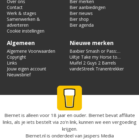
Over ons
Bier merken
Contact
Bier aanbiedingen
Werk & stages
Bier nieuws
Samenwerken &
Bier shop
adverteren
Bier agenda
Cookie instellingen
Algemeen
Nieuwe merken
Algemene Voorwaarden
Baxbier Smash or Pass:
Copyright
Strata
Uiltje Take my Horse to
Links
the Hotel Room
Muifel 2 Guys 2 Barrels
Jouw eigen account
vandeStreek Tranentrekker
Nieuwsbrief
Biernet is alleen voor 18 jaar en ouder. Biernet bevat affiliate
links, als je iets bestelt via zo’n link, kunnen we een vergoeding
krijgen.
Biernet.nl
is onderdeel van
Jaspers Media