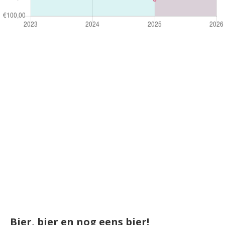
Bier, bier en nog eens bier!