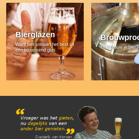
Bierglazen
Brouwpro
Want bier smaakt het best uit
Hoe brouw je bier?
een bijpassend glas