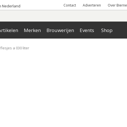
Contact
Adverteren
Over Bierne
an Nederland
rtikelen
Merken
Brouwerijen
Events
Shop
flesjes a 030 liter