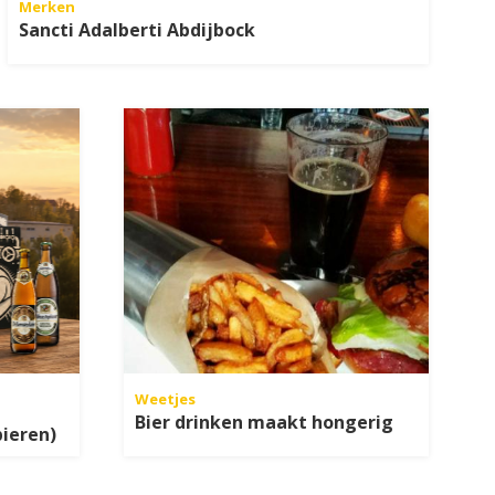
Merken
Sancti Adalberti Abdijbock
Weetjes
Bier drinken maakt hongerig
bieren)