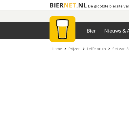
BIER
NET
.NL
De grootste biersite v
Bier
Nieuws & A
Home
Prijzen
Leffe bruin
Set van 8 