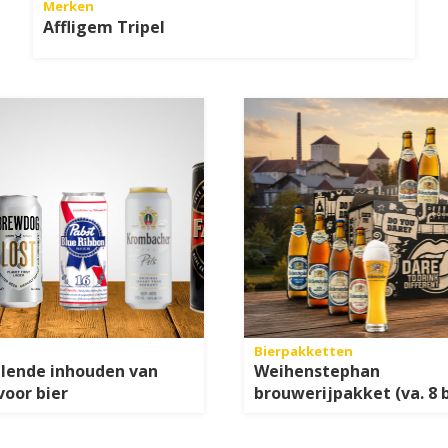
Merken
Affligem Tripel
Bierpakketten
llende inhouden van
Weihenstephan
voor bier
brouwerijpakket (va. 8 