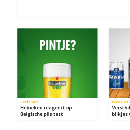
Reclames
Weetjes
Heineken reageert op
Verschi
Belgische pils test
blikjes 