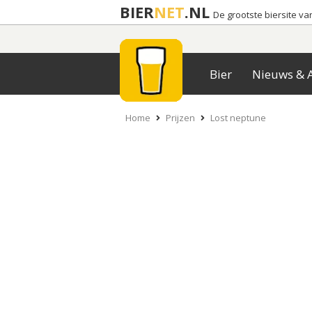
BIER
NET
.NL
De grootste biersite v
Bier
Nieuws & A
Home
Prijzen
Lost neptune