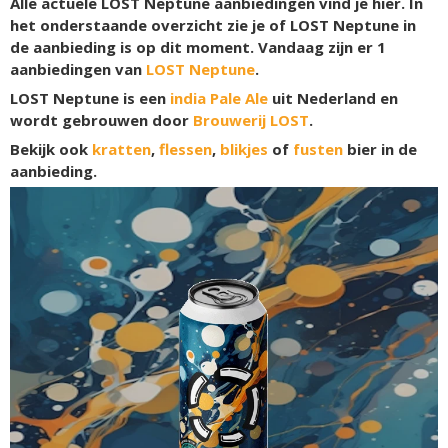
Alle actuele LOST Neptune aanbiedingen vind je hier. In
het onderstaande overzicht zie je of LOST Neptune in
de aanbieding is op dit moment. Vandaag zijn er
1
aanbiedingen van
LOST Neptune
.
LOST Neptune is een
india Pale Ale
uit Nederland en
wordt gebrouwen door
Brouwerij LOST
.
Bekijk ook
kratten
,
flessen
,
blikjes
of
fusten
bier in de
aanbieding.