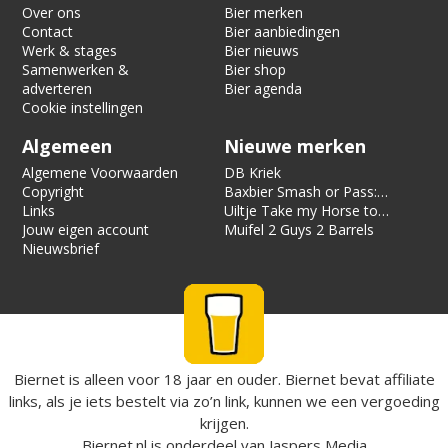
Over ons
Bier merken
Contact
Bier aanbiedingen
Werk & stages
Bier nieuws
Samenwerken &
Bier shop
adverteren
Bier agenda
Cookie instellingen
Algemeen
Nieuwe merken
Algemene Voorwaarden
DB Kriek
Copyright
Baxbier Smash or Pass:
Links
Strata
Uiltje Take my Horse to
Jouw eigen account
the Hotel Room
Muifel 2 Guys 2 Barrels
Nieuwsbrief
Biernet is alleen voor 18 jaar en ouder. Biernet bevat affiliate
links, als je iets bestelt via zo’n link, kunnen we een vergoeding
krijgen.
Biernet.nl
is onderdeel van
Jaspers Media