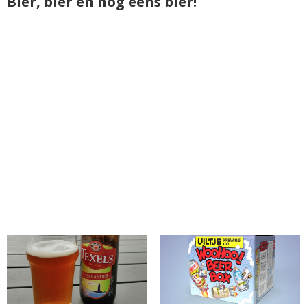
Bier, bier en nog eens bier!