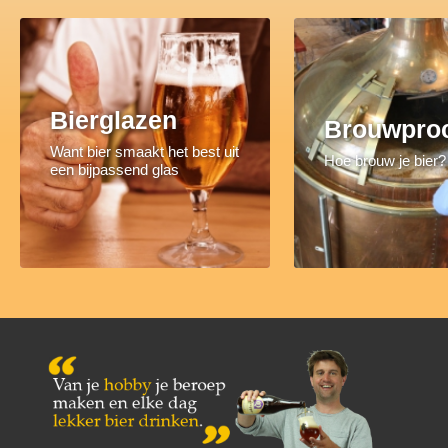
Bierglazen
Brouwpro
Want bier smaakt het best uit
Hoe brouw je bier?
een bijpassend glas