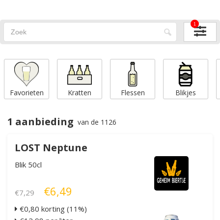
1
Favorieten
Kratten
Flessen
Blikjes
1 aanbieding
van de 1126
LOST Neptune
Blik 50cl
€6,49
€7,29
€0,80 korting (11%)