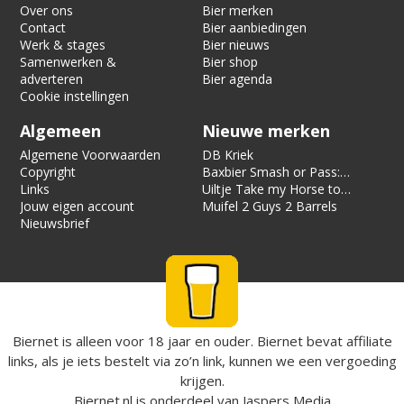
Over ons
Bier merken
Contact
Bier aanbiedingen
Werk & stages
Bier nieuws
Samenwerken &
Bier shop
adverteren
Bier agenda
Cookie instellingen
Algemeen
Nieuwe merken
Algemene Voorwaarden
DB Kriek
Copyright
Baxbier Smash or Pass:
Links
Strata
Uiltje Take my Horse to
Jouw eigen account
the Hotel Room
Muifel 2 Guys 2 Barrels
Nieuwsbrief
Biernet is alleen voor 18 jaar en ouder. Biernet bevat affiliate
links, als je iets bestelt via zo’n link, kunnen we een vergoeding
krijgen.
Biernet.nl
is onderdeel van
Jaspers Media