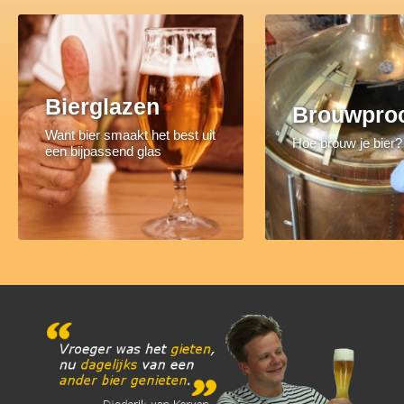
Bierglazen
Brouwpro
Want bier smaakt het best uit
Hoe brouw je bier?
een bijpassend glas