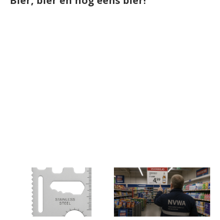
Bier, bier en nog eens bier!