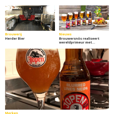
Brouwerij
Nieuws
Herder Bier
Brouwersnös realiseert
wereldprimeur met
doseren van fruitaroma
per flesje
Merken