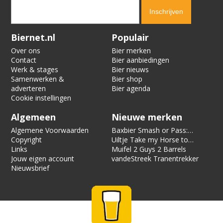
Verification code:
5037
Biernet.nl
Populair
Over ons
Bier merken
Contact
Bier aanbiedingen
Werk & stages
Bier nieuws
Samenwerken &
Bier shop
adverteren
Bier agenda
Cookie instellingen
Algemeen
Nieuwe merken
Algemene Voorwaarden
Baxbier Smash or Pass:
Copyright
Strata
Uiltje Take my Horse to
Links
the Hotel Room
Muifel 2 Guys 2 Barrels
Jouw eigen account
vandeStreek Tranentrekker
Nieuwsbrief