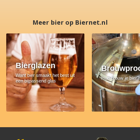
Meer bier op Biernet.nl
Bierglazen
Brouwpro
Want bier smaakt het best uit
Hoe brouw je bier?
een bijpassend glas