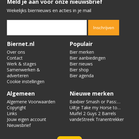
​​​​​​​Meld je aan voor onze nieuwsbrief
Wekelijks biernieuws en acties in je mail
Verification code:
9348
Biernet.nl
Populair
Over ons
Bier merken
Contact
Bier aanbiedingen
Werk & stages
Bier nieuws
Samenwerken &
Bier shop
adverteren
Bier agenda
Cookie instellingen
Algemeen
Nieuwe merken
Algemene Voorwaarden
Baxbier Smash or Pass:
Copyright
Strata
Uiltje Take my Horse to
Links
the Hotel Room
Muifel 2 Guys 2 Barrels
Jouw eigen account
vandeStreek Tranentrekker
Nieuwsbrief