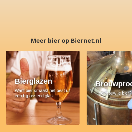
Meer bier op Biernet.nl
Bierglazen
Brouwpro
Want bier smaakt het best uit
Hoe brouw je bier?
een bijpassend glas