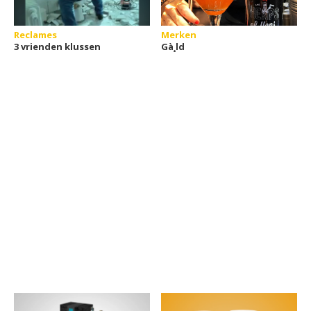
Reclames
Merken
3 vrienden klussen
Gà¸ld