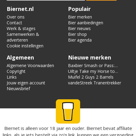
Verification code:
6525
Biernet.nl
Populair
Over ons
Bier merken
Contact
Bier aanbiedingen
Werk & stages
Bier nieuws
Samenwerken &
Bier shop
adverteren
Bier agenda
Cookie instellingen
Algemeen
Nieuwe merken
Algemene Voorwaarden
Baxbier Smash or Pass:
Copyright
Strata
Uiltje Take my Horse to
Links
the Hotel Room
Muifel 2 Guys 2 Barrels
Jouw eigen account
vandeStreek Tranentrekker
Nieuwsbrief
Biernet is alleen voor 18 jaar en ouder. Biernet bevat affiliate
links, als je iets bestelt via zo’n link, kunnen we een vergoeding