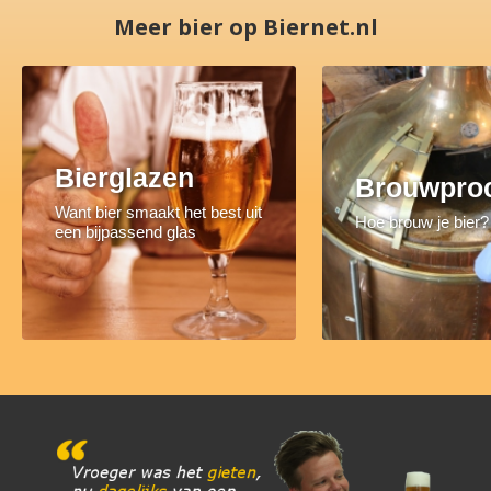
Meer bier op Biernet.nl
Bierglazen
Brouwpro
Want bier smaakt het best uit
Hoe brouw je bier?
een bijpassend glas