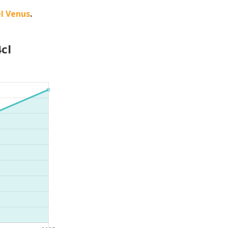
l Venus
.
cl