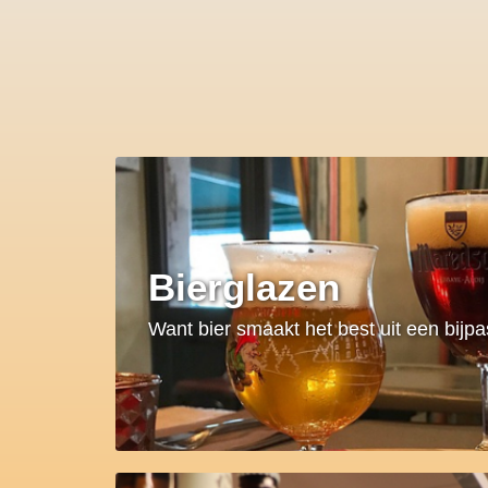
Bierglazen
Want bier smaakt het best uit een bijp