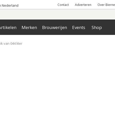
Contact
Adverteren
Over Bierne
an Nederland
rtikelen
Merken
Brouwerijen
Events
Shop
lik van 044 liter