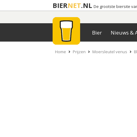
BIER
NET
.NL
De grootste biersite v
Bier
Nieuws & A
Home
Prijzen
Moersleutel venus
B