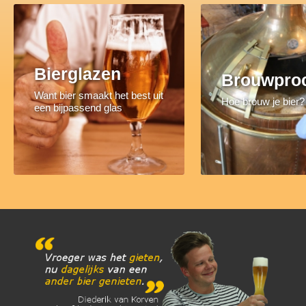
Bierglazen
Brouwpro
Want bier smaakt het best uit
Hoe brouw je bier?
een bijpassend glas