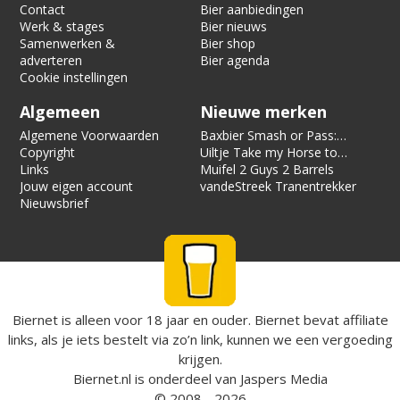
Contact
Bier aanbiedingen
Werk & stages
Bier nieuws
Samenwerken &
Bier shop
adverteren
Bier agenda
Cookie instellingen
Algemeen
Nieuwe merken
Algemene Voorwaarden
Baxbier Smash or Pass:
Copyright
Strata
Uiltje Take my Horse to
Links
the Hotel Room
Muifel 2 Guys 2 Barrels
Jouw eigen account
vandeStreek Tranentrekker
Nieuwsbrief
Biernet is alleen voor 18 jaar en ouder. Biernet bevat affiliate
links, als je iets bestelt via zo’n link, kunnen we een vergoeding
krijgen.
Biernet.nl
is onderdeel van
Jaspers Media
© 2008 - 2026