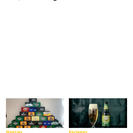
Weetjes
Reclames