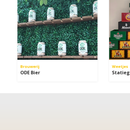
Brouwerij
Weetjes
ODE Bier
Statieg