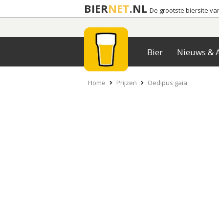
BIER
NET
.NL
De grootste biersite v
Bier
Nieuws & A
Home
Prijzen
Oedipus gaia