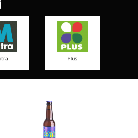
j
itra
Plus