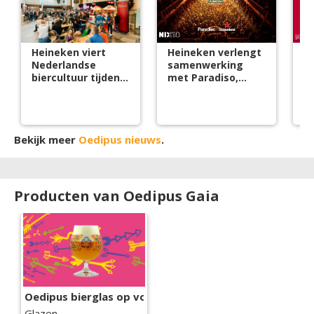
Heineken viert
Heineken verlengt
D
Nederlandse
samenwerking
d
biercultuur tijdens
met Paradiso,
br
Bierweek 2026
Oedipus brouwt
bi
bier
s
Bekijk meer
Oedipus nieuws
.
Producten van Oedipus Gaia
Oedipus bierglas op voet
Glazen