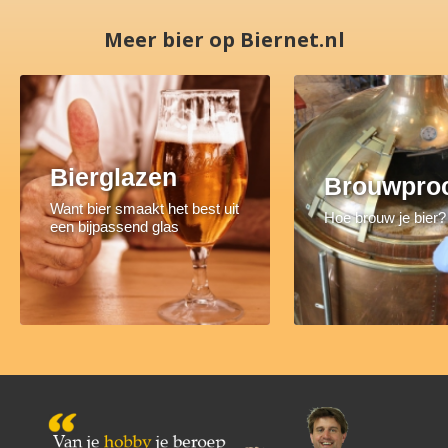
Meer bier op Biernet.nl
Bierglazen
Brouwpro
Want bier smaakt het best uit
Hoe brouw je bier?
een bijpassend glas