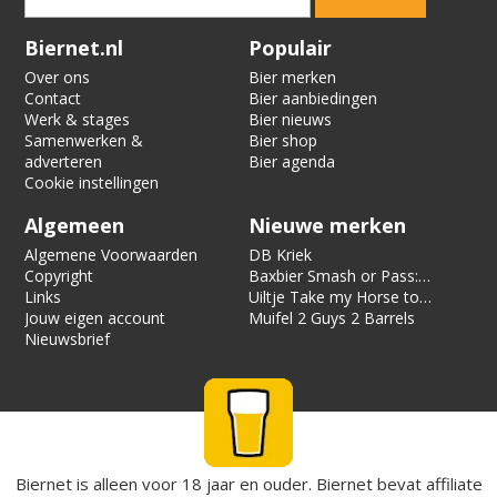
Verification code:
4355
Biernet.nl
Populair
Over ons
Bier merken
Contact
Bier aanbiedingen
Werk & stages
Bier nieuws
Samenwerken &
Bier shop
adverteren
Bier agenda
Cookie instellingen
Algemeen
Nieuwe merken
Algemene Voorwaarden
DB Kriek
Copyright
Baxbier Smash or Pass:
Links
Strata
Uiltje Take my Horse to
Jouw eigen account
the Hotel Room
Muifel 2 Guys 2 Barrels
Nieuwsbrief
Biernet is alleen voor 18 jaar en ouder. Biernet bevat affiliate