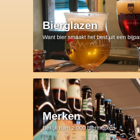
Bierglazen
Want bier smaakt het best uit een bijp
Merken
Bekijk ruim 2.000 biermerken