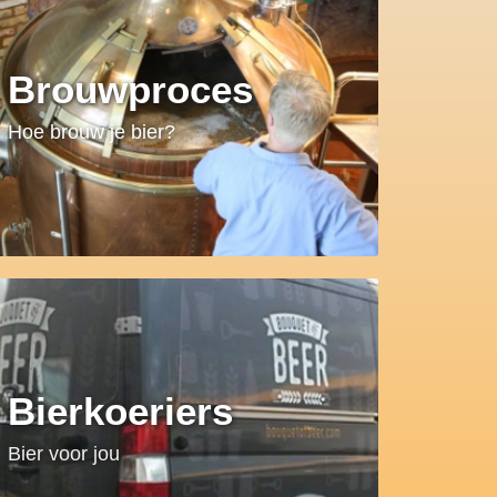
Brouwproces
Hoe brouw je bier?
Bierkoeriers
Bier voor jou