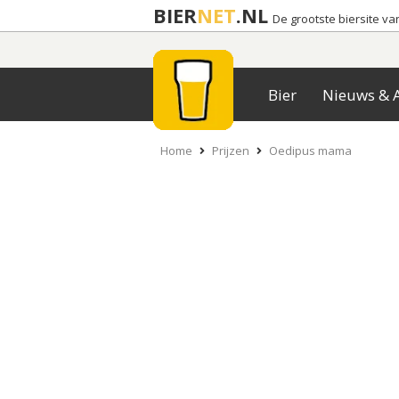
BIER
NET
.NL
De grootste biersite v
Bier
Nieuws & A
Home
Prijzen
Oedipus mama