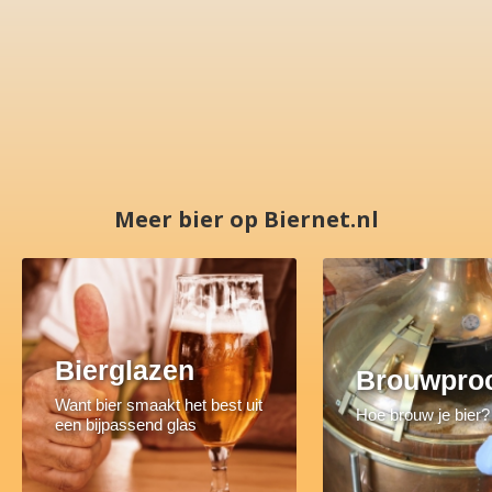
Meer bier op Biernet.nl
Bierglazen
Brouwpro
Want bier smaakt het best uit
Hoe brouw je bier?
een bijpassend glas