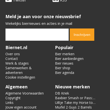
Twitter
RSS
​​​​​​​Meld je aan voor onze nieuwsbrief
Wekelijks biernieuws en acties in je mail
Verification code:
9833
Biernet.nl
Populair
Over ons
Bier merken
Contact
Bier aanbiedingen
Werk & stages
Bier nieuws
Samenwerken &
Bier shop
adverteren
Bier agenda
Cookie instellingen
Algemeen
Nieuwe merken
Algemene Voorwaarden
DB Kriek
Copyright
Baxbier Smash or Pass:
Links
Strata
Uiltje Take my Horse to
Jouw eigen account
the Hotel Room
Muifel 2 Guys 2 Barrels