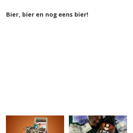
Bier, bier en nog eens bier!