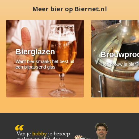
Meer bier op Biernet.nl
Bierglazen
Brouwpro
Want bier smaakt het best uit
Hoe brouw je bier?
een bijpassend glas