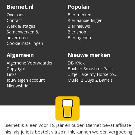
Verification code:
8641
Biernet.nl
Populair
Over ons
Bier merken
Contact
Bier aanbiedingen
Werk & stages
Bier nieuws
Samenwerken &
Bier shop
adverteren
Bier agenda
Cookie instellingen
Algemeen
Nieuwe merken
Algemene Voorwaarden
DB Kriek
Copyright
Baxbier Smash or Pass:
Links
Strata
Uiltje Take my Horse to
Jouw eigen account
the Hotel Room
Muifel 2 Guys 2 Barrels
Nieuwsbrief
Biernet is alleen voor 18 jaar en ouder. Biernet bevat affiliate
links, als je iets bestelt via zo’n link, kunnen we een vergoeding