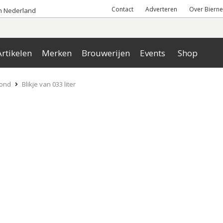
Contact
Adverteren
Over Bierne
an Nederland
rtikelen
Merken
Brouwerijen
Events
Shop
lond
Blikje van 033 liter