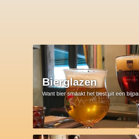
Bierglazen
Want bier smaakt het best uit een bijp