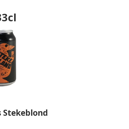
33cl
s Stekeblond