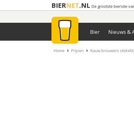
BIER
NET
.NL
De grootste biersite v
Bier
Nieuws & A
Home
Prijzen
Rauw brouwers stekeb