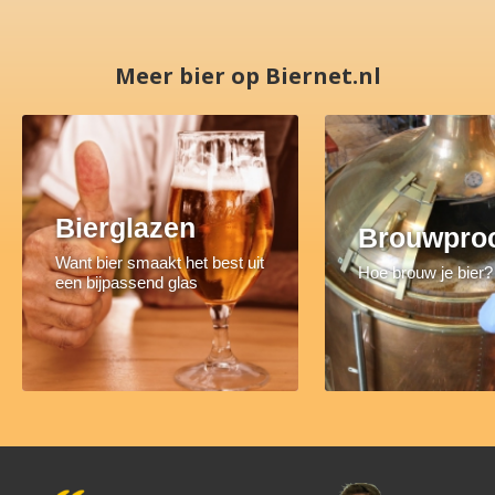
Meer bier op Biernet.nl
Bierglazen
Brouwpro
Want bier smaakt het best uit
Hoe brouw je bier?
een bijpassend glas