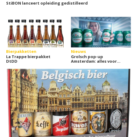
StiBON lanceert opleiding gedistilleerd
Bierpakketten
Nieuws
La Trappe bierpakket
Grolsch pop-up
DtDD
Amsterdam: alles voor
koud bier