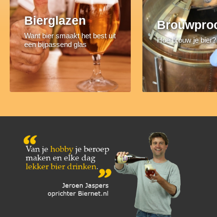
Bierglazen
Brouwpro
Want bier smaakt het best uit
Hoe brouw je bier?
een bijpassend glas