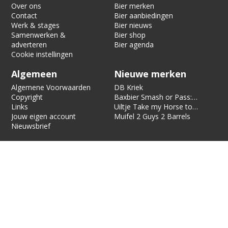
Over ons
Bier merken
Contact
Bier aanbiedingen
Werk & stages
Bier nieuws
Samenwerken &
Bier shop
adverteren
Bier agenda
Cookie instellingen
Algemeen
Nieuwe merken
Algemene Voorwaarden
DB Kriek
Copyright
Baxbier Smash or Pass:
Links
Strata
Uiltje Take my Horse to
Jouw eigen account
the Hotel Room
Muifel 2 Guys 2 Barrels
Nieuwsbrief
Biernet is alleen voor 18 jaar en ouder. Biernet bevat affiliate
links, als je iets bestelt via zo’n link, kunnen we een vergoeding
krijgen.
Biernet.nl
is onderdeel van
Jaspers Media