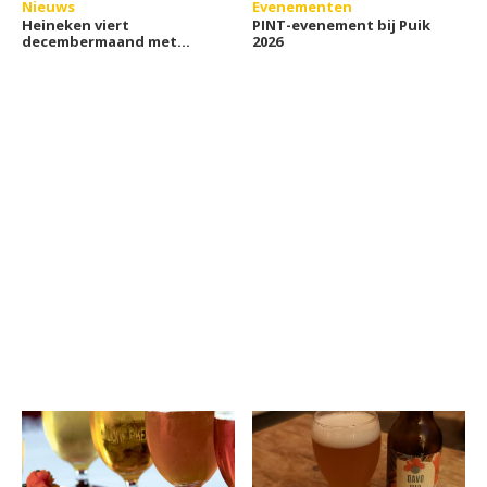
Nieuws
Evenementen
Heineken viert
PINT-evenement bij Puik
decembermaand met
2026
nostalgische fles en
houten krat