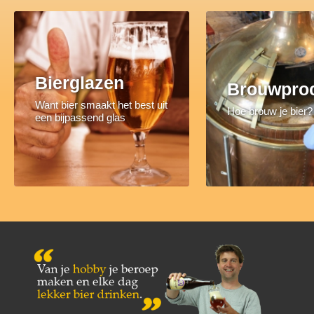
Bierglazen
Brouwpro
Want bier smaakt het best uit
Hoe brouw je bier?
een bijpassend glas