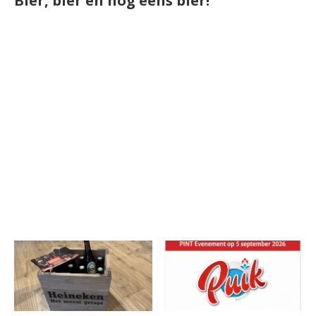
Bier, bier en nog eens bier!