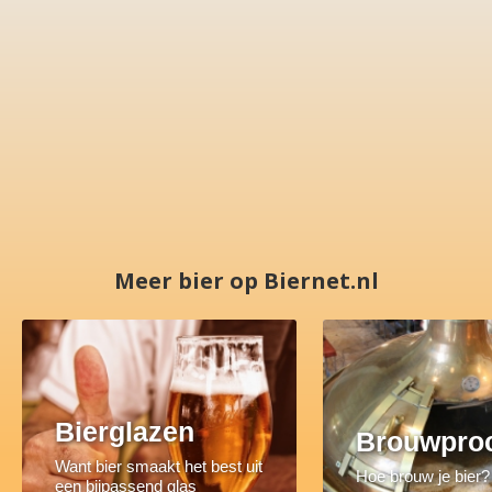
Meer bier op Biernet.nl
Bierglazen
Brouwpro
Want bier smaakt het best uit
Hoe brouw je bier?
een bijpassend glas